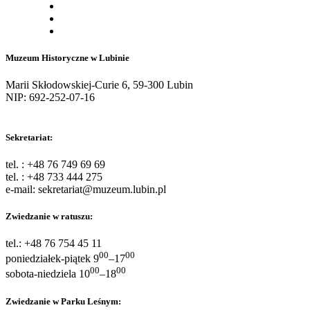
Muzeum Historyczne w Lubinie
Marii Skłodowskiej-Curie 6, 59-300 Lubin
NIP: 692-252-07-16
Sekretariat:
tel. : +48 76 749 69 69
tel. : +48 733 444 275
e-mail: sekretariat@muzeum.lubin.pl
Zwiedzanie w ratuszu:
tel.: +48 76 754 45 11
00
00
poniedziałek-piątek 9
–17
00
00
sobota-niedziela 10
–18
Zwiedzanie w Parku Leśnym: