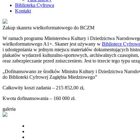
Biblioteka Cyfrowa
Kontakt
Zakup skanera wielkoformatowego do BCZM
W ramach programu Ministerstwa Kultury i Dziedzictwa Narodowego
wielkoformatowego A1+. Skaner jest używany w
Bibliotece Cyfrow
i udostępniania w jednym miejscu materiałów dokumentujących hist
plakatów wydarzeń kulturalno-sportowych, archiwalnych czasopism, 
oraz zabezpieczanie przed zniszczeniem. Jest to trzecie tego typu urz
„Dofinansowano ze środków Ministra Kultury i Dziedzictwa Narodo
do Biblioteki Cyfrowej Zagłębia Miedziowego”
Całkowity koszt zadania – 215 852,00 zł,
Kwota dofinansowania – 160 000 zł.
galeria