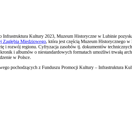
 Infrastruktura Kultury 2023, Muzeum Historyczne w Lubinie pozyska
ej Zagłębia Miedziowego
, która jest częścią Muzeum Historycznego w 
orię i rozwój regionu. Cyfryzacja zasobów tj. dokumentów techniczn
kronik i albumów o niestandardowych formatach umożliwi trwałą arch
ądzenie w Polsce.
wego pochodzących z Funduszu Promocji Kultury – Infrastruktura Ku