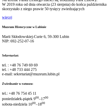
W 2019 roku od dnia otwarcia (23 sierpnia) do końca października
skorzystało z niego prawie 50 tysięcy zwiedzających
więcej
Muzeum Historyczne w Lubinie
Marii Skłodowskiej-Curie 6, 59-300 Lubin
NIP: 692-252-07-16
Sekretariat:
tel. : +48 76 749 69 69
tel. : +48 733 444 275
e-mail: sekretariat@muzeum.lubin.pl
Zwiedzanie w ratuszu:
tel.: +48 76 754 45 11
00
00
poniedziałek-piątek 9
–17
00
00
sobota-niedziela 10
–18