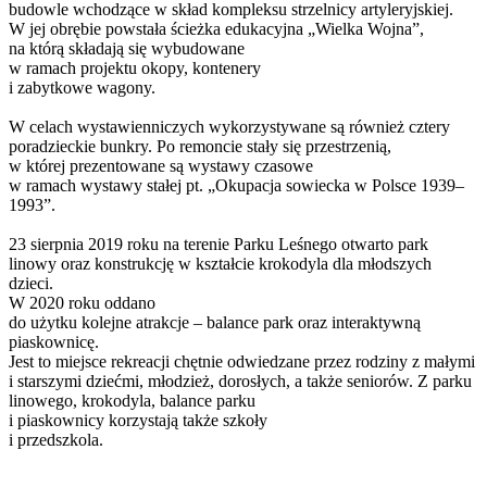
budowle wchodzące w skład kompleksu strzelnicy artyleryjskiej.
W jej obrębie powstała ścieżka edukacyjna „Wielka Wojna”,
na którą składają się wybudowane
w ramach projektu okopy, kontenery
i zabytkowe wagony.
W celach wystawienniczych wykorzystywane są również cztery
poradzieckie bunkry. Po remoncie stały się przestrzenią,
w której prezentowane są wystawy czasowe
w ramach wystawy stałej pt. „Okupacja sowiecka w Polsce 1939–
1993”.
23 sierpnia 2019 roku na terenie Parku Leśnego otwarto park
linowy oraz konstrukcję w kształcie krokodyla dla młodszych
dzieci.
W 2020 roku oddano
do użytku kolejne atrakcje – balance park oraz interaktywną
piaskownicę.
Jest to miejsce rekreacji chętnie odwiedzane przez rodziny z małymi
i starszymi dziećmi, młodzież, dorosłych, a także seniorów. Z parku
linowego, krokodyla, balance parku
i piaskownicy korzystają także szkoły
i przedszkola.