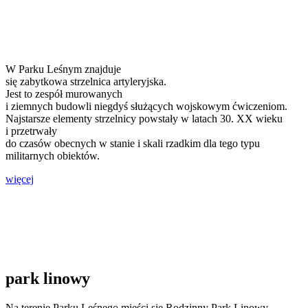
W Parku Leśnym znajduje
się zabytkowa strzelnica artyleryjska.
Jest to zespół murowanych
i ziemnych budowli niegdyś służących wojskowym ćwiczeniom.
Najstarsze elementy strzelnicy powstały w latach 30. XX wieku
i przetrwały
do czasów obecnych w stanie i skali rzadkim dla tego typu
militarnych obiektów.
więcej
park linowy
Na terenie Parku Leśnego mieści się Rodzinny Park Linowy.