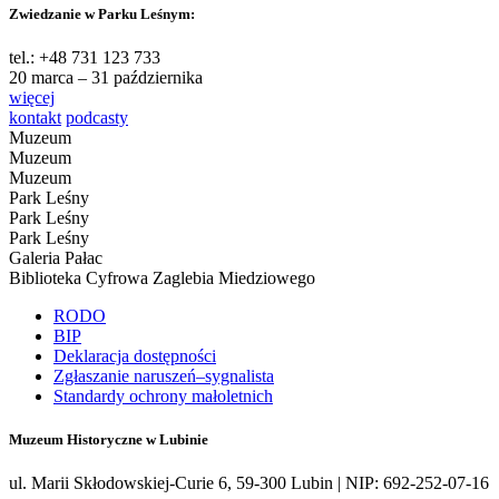
Zwiedzanie w Parku Leśnym:
tel.: +48 731 123 733
20 marca – 31 października
więcej
kontakt
podcasty
Muzeum
Muzeum
Muzeum
Park Leśny
Park Leśny
Park Leśny
Galeria Pałac
Biblioteka Cyfrowa Zaglebia Miedziowego
RODO
BIP
Deklaracja dostępności
Zgłaszanie naruszeń–sygnalista
Standardy ochrony małoletnich
Muzeum Historyczne w Lubinie
ul. Marii Skłodowskiej-Curie 6, 59-300 Lubin | NIP: 692-252-07-16