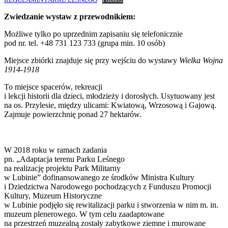
REGULAMIN PARKU LEŚNEGO
Pobierz
Zwiedzanie wystaw z przewodnikiem:
Możliwe tylko po uprzednim zapisaniu się telefonicznie
pod nr. tel. +48 731 123 733 (grupa min. 10 osób)
Miejsce zbiórki znajduje się przy wejściu do wystawy
Wielka Wojna
1914-1918
To miejsce spacerów, rekreacji
i lekcji historii dla dzieci, młodzieży i dorosłych. Usytuowany jest
na os. Przylesie, między ulicami: Kwiatową, Wrzosową i Gajową.
Zajmuje powierzchnię ponad 27 hektarów.
W 2018 roku w ramach zadania
pn. „Adaptacja terenu Parku Leśnego
na realizację projektu Park Militarny
w Lubinie” dofinansowanego ze środków Ministra Kultury
i Dziedzictwa Narodowego pochodzących z Funduszu Promocji
Kultury, Muzeum Historyczne
w Lubinie podjęło się rewitalizacji parku i stworzenia w nim m. in.
muzeum plenerowego. W tym celu zaadaptowane
na przestrzeń muzealną zostały zabytkowe ziemne i murowane