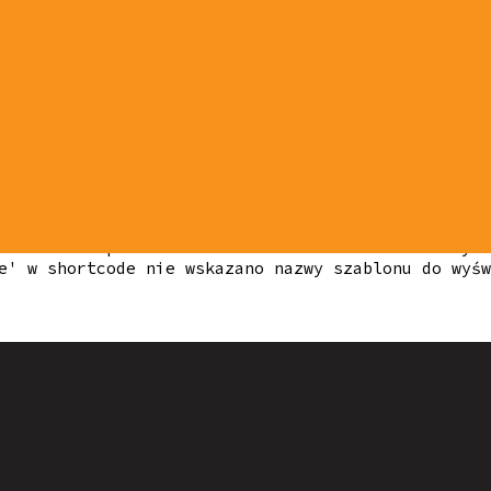
onu do wyświetlenia 'template' w shortcode nie wsk
tlenia 'template' w shortcode nie wskazano nazwy s
e' w shortcode nie wskazano nazwy szablonu do wyśw