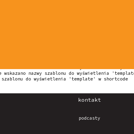
ia 'template' w shortcode nie wskazano nazwy szabl
 w shortcode nie wskazano nazwy szablonu do wyświe
e wskazano nazwy szablonu do wyświetlenia 'templat
 szablonu do wyświetlenia 'template' w shortcode
kontakt
podcasty