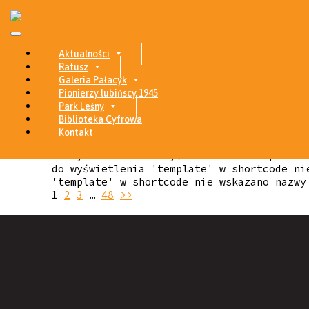
Skip to content
Aktualności
Ratusz
Galeria Pałacyk
Pionierzy lubińscy 1945
google
Park Leśny
Biblioteka Cyfrowa
Kontakt
nie wskazano nazwy szablonu do wyświetlen
nazwy szablonu do wyświetlenia 'template'
do wyświetlenia 'template' w shortcode ni
'template' w shortcode nie wskazano nazwy
1
2
3
…
48
>>