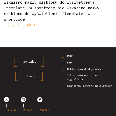
wskazano nazwy szablonu do wyświetlenia
'template' w shortcode nie wskazano nazwy
szablonu do wyświetlenia 'template' w
shortcode
1
2
3
…
48
>>
RODO
kontakt
BIP
Deklaracja dostępności
Zgłaszanie naruszeń–
podcasty
sygnalista
Standardy ochrony małoletnich
Muzeum
Muzeum
Muzeum