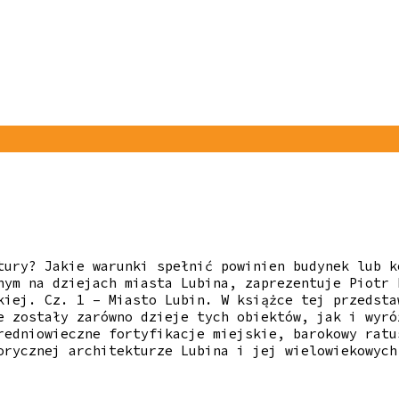
tury? Jakie warunki spełnić powinien budynek lub k
nym na dziejach miasta Lubina, zaprezentuje Piotr 
kiej. Cz. 1 – Miasto Lubin. W książce tej przedsta
e zostały zarówno dzieje tych obiektów, jak i wyró
redniowieczne fortyfikacje miejskie, barokowy ratu
orycznej architekturze Lubina i jej wielowiekowych