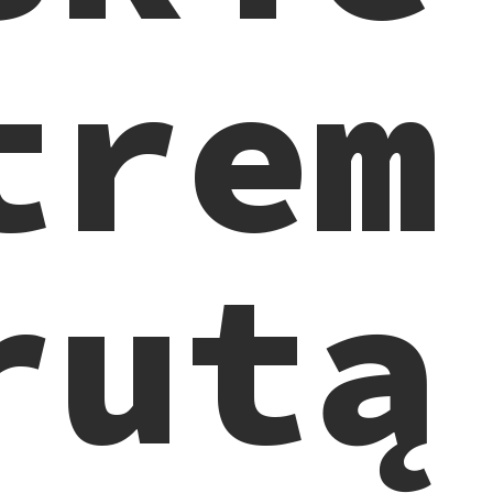
trem
rutą