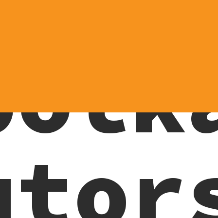
potk
utor