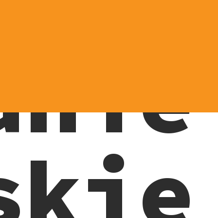
anie
skie