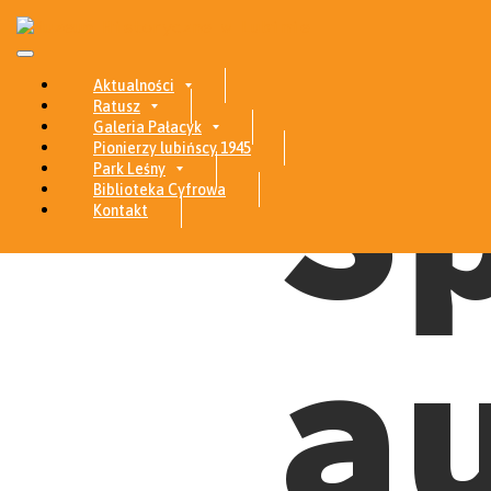
Skip to content
Aktualności
S
Ratusz
Galeria Pałacyk
Pionierzy lubińscy 1945
Park Leśny
Biblioteka Cyfrowa
Kontakt
a