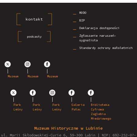
RODO
kontakt
BIP
Deklaracja dostępności
Zgłaszanie naruszeń–
podcasty
sygnalista
Standardy ochrony małoletnich
Muzeum
Muzeum
Muzeum
Park
Park
Park
Galeria
Biblioteka
Leśny
Leśny
Leśny
Pałac
Cyfrowa
Zaglebia
Miedziowego
Muzeum Historyczne w Lubinie
ul. Marii Skłodowskiej-Curie 6, 59-300 Lubin | NIP: 692-252-07-