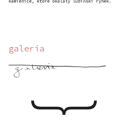
kamienice, które okalały lubiński rynek.
galeria