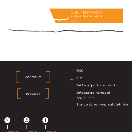
RODO
kontakt
BIP
Deklaracja dostępności
Zgłaszanie naruszeń–
podcasty
sygnalista
Standardy ochrony małoletnich
Muzeum
Muzeum
Muzeum