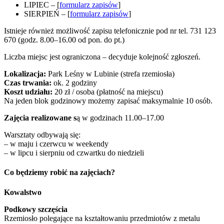
LIPIEC – [
formularz zapisów
]
SIERPIEŃ – [
formularz zapisów
]
Istnieje również możliwość zapisu telefonicznie pod nr tel. 731 123
670 (godz. 8.00–16.00 od pon. do pt.)
Liczba miejsc jest ograniczona – decyduje kolejność zgłoszeń.
Lokalizacja:
Park Leśny w Lubinie (strefa rzemiosła)
Czas trwania:
ok. 2 godziny
Koszt udziału:
20 zł / osoba (płatność na miejscu)
Na jeden blok godzinowy możemy zapisać maksymalnie 10 osób.
Zajęcia realizowane s
ą w godzinach 11.00–17.00
Warsztaty odbywają się:
– w maju i czerwcu w weekendy
– w lipcu i sierpniu od czwartku do niedzieli
Co będziemy robić na zajęciach?
Kowalstwo
Podkowy szczęścia
Rzemiosło polegające na kształtowaniu przedmiotów z metalu