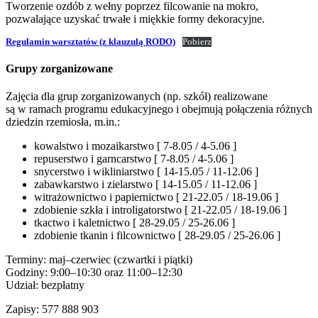
Tworzenie ozdób z wełny poprzez filcowanie na mokro,
pozwalające uzyskać trwałe i miękkie formy dekoracyjne.
Regulamin warsztatów (z klauzulą RODO)
Pobierz
Grupy zorganizowane
Zajęcia dla grup zorganizowanych (np. szkół) realizowane
są w ramach programu edukacyjnego i obejmują połączenia różnych
dziedzin rzemiosła, m.in.:
kowalstwo i mozaikarstwo [ 7-8.05 / 4-5.06 ]
repuserstwo i garncarstwo [ 7-8.05 / 4-5.06 ]
snycerstwo i wikliniarstwo [ 14-15.05 / 11-12.06 ]
zabawkarstwo i zielarstwo [ 14-15.05 / 11-12.06 ]
witrażownictwo i papiernictwo [ 21-22.05 / 18-19.06 ]
zdobienie szkła i introligatorstwo [ 21-22.05 / 18-19.06 ]
tkactwo i kaletnictwo [ 28-29.05 / 25-26.06 ]
zdobienie tkanin i filcownictwo [ 28-29.05 / 25-26.06 ]
Terminy: maj–czerwiec (czwartki i piątki)
Godziny: 9:00–10:30 oraz 11:00–12:30
Udział: bezpłatny
Zapisy: 577 888 903