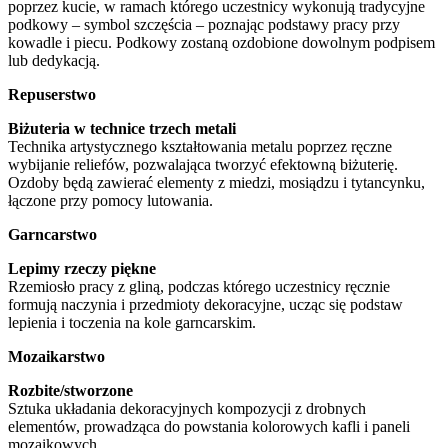
poprzez kucie, w ramach którego uczestnicy wykonują tradycyjne
podkowy – symbol szczęścia – poznając podstawy pracy przy
kowadle i piecu. Podkowy zostaną ozdobione dowolnym podpisem
lub dedykacją.
Repuserstwo
Biżuteria w technice trzech metali
Technika artystycznego kształtowania metalu poprzez ręczne
wybijanie reliefów, pozwalająca tworzyć efektowną biżuterię.
Ozdoby będą zawierać elementy z miedzi, mosiądzu i tytancynku,
łączone przy pomocy lutowania.
Garncarstwo
Lepimy rzeczy piękne
Rzemiosło pracy z gliną, podczas którego uczestnicy ręcznie
formują naczynia i przedmioty dekoracyjne, ucząc się podstaw
lepienia i toczenia na kole garncarskim.
Mozaikarstwo
Rozbite/stworzone
Sztuka układania dekoracyjnych kompozycji z drobnych
elementów, prowadząca do powstania kolorowych kafli i paneli
mozaikowych.