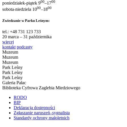
00
00
poniedziałek-piątek 9
–17
00
00
sobota-niedziela 10
–18
Zwiedzanie w Parku Leśnym:
tel.: +48 731 123 733
20 marca – 31 października
więcej
kontakt
podcasty
Muzeum
Muzeum
Muzeum
Park Leśny
Park Leśny
Park Leśny
Galeria Pałac
Biblioteka Cyfrowa Zaglebia Miedziowego
RODO
BIP
Deklaracja dostępności
Zgłaszanie naruszeń–sygnalista
Standardy ochrony małoletnich