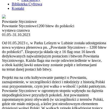
Biblioteka Cyfrowa
Kontakt
Powstanie Styczniowe
Powstanie Styczniowe
1200 bitew do polskości
wystawa czasowa
01.05–31.10.2023
Od 01.05.2023 r., w Parku Leśnym w Lubinie została udostępniona
nowa wystawa plenerowa pn. „Powstanie Styczniowe – 1200 bitew
do polskości”. Ekspozycja składa się z 16 flag oraz 16 ławek
dedykowanych najważniejszym postaciom i bitwom Powstania
Styczniowego. Każda flaga ma swoje odzwierciedlenie w ławce,
a obok każdej ławki ustawiony zostanie pulpit z informacjami
na temat danej postaci lub bitwy.
Projekt ma na celu kultywowanie pamięci o Powstaniu,
zaznajomienie, w szczególności dzieci i młodzieży z historią Polski
oraz przypomnienie, czym jest walka o wolność i polski patriotyzm.
Powstanie Styczniowe w ogromnym stopniu wpłynęło na dążenia
niepodległościowe przyszłych pokoleń. Jest powstaniem
zapomnianym przez obywateli (w szczególności z terenów Polski,
gdzie nie miało miejsca), a które jest nieodzownym elementem
dzisiejszej wolnej Polski. W walkach zginęło kilkadziesiąt tysięcy