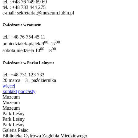
tel. : +48 76 749 69 69
tel. : +48 733 444 275
e-mail: sekretariat@muzeum.lubin.pl
Zwiedzanie w ratuszu:
tel.: +48 76 754 45 11
00
00
poniedziałek-piątek 9
–17
00
00
sobota-niedziela 10
–18
Zwiedzanie w Parku Leśnym:
tel.: +48 731 123 733
20 marca – 31 października
więcej
kontakt
podcasty
Muzeum
Muzeum
Muzeum
Park Leśny
Park Leśny
Park Leśny
Galeria Pałac
Biblioteka Cyfrowa Zaglebia Miedziowego