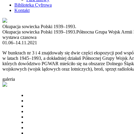
Biblioteka Cyfrowa
Kontakt
Okupacja sowiecka Polski 1939–1993.
Okupacja sowiecka Polski 1939–1993.
Północna Grupa Wojsk Armii 
wystawa czasowa
01.06–14.11.2021
W bunkrach nr 3 i 4 znajdowały się dwie części ekspozycji pod wsp
w latach 1945–1993, a dokładniej działań Północnej Grupy Wojsk A
których dowództwo PGWAR mieściło się na obszarze Dolnego Śląska
wojskowych (wojsk lądowych oraz lotniczych), broń, sprzęt radiolok
galeria