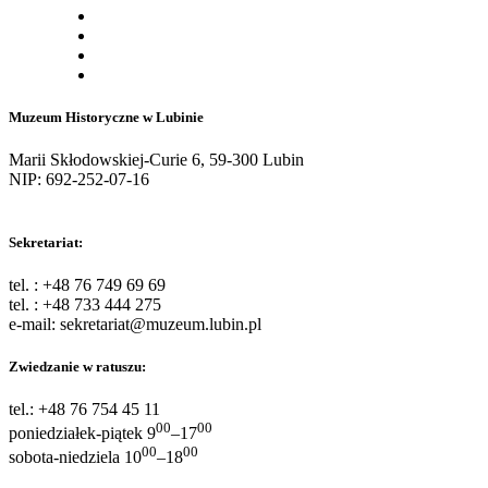
Muzeum Historyczne w Lubinie
Marii Skłodowskiej-Curie 6, 59-300 Lubin
NIP: 692-252-07-16
Sekretariat:
tel. : +48 76 749 69 69
tel. : +48 733 444 275
e-mail: sekretariat@muzeum.lubin.pl
Zwiedzanie w ratuszu:
tel.: +48 76 754 45 11
00
00
poniedziałek-piątek 9
–17
00
00
sobota-niedziela 10
–18