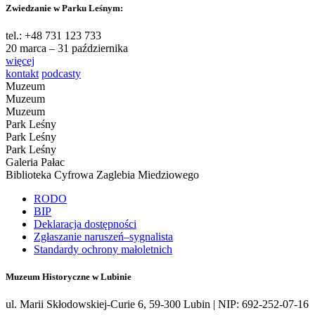
Zwiedzanie w Parku Leśnym:
tel.: +48 731 123 733
20 marca – 31 października
więcej
kontakt
podcasty
Muzeum
Muzeum
Muzeum
Park Leśny
Park Leśny
Park Leśny
Galeria Pałac
Biblioteka Cyfrowa Zaglebia Miedziowego
RODO
BIP
Deklaracja dostępności
Zgłaszanie naruszeń–sygnalista
Standardy ochrony małoletnich
Muzeum Historyczne w Lubinie
ul. Marii Skłodowskiej-Curie 6, 59-300 Lubin | NIP: 692-252-07-16