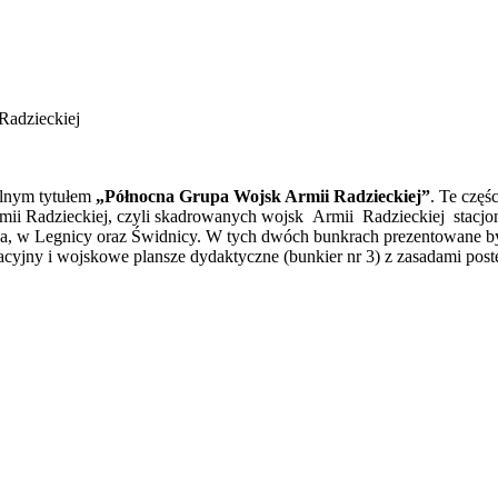
Radzieckiej
ólnym tytułem
„Północna Grupa Wojsk Armii Radzieckiej”
. Te częś
rmii Radzieckiej, czyli skadrowanych wojsk Armii Radzieckiej stacjo
, w Legnicy oraz Świdnicy. W tych dwóch bunkrach prezentowane był
acyjny i wojskowe plansze dydaktyczne (bunkier nr 3) z zasadami post