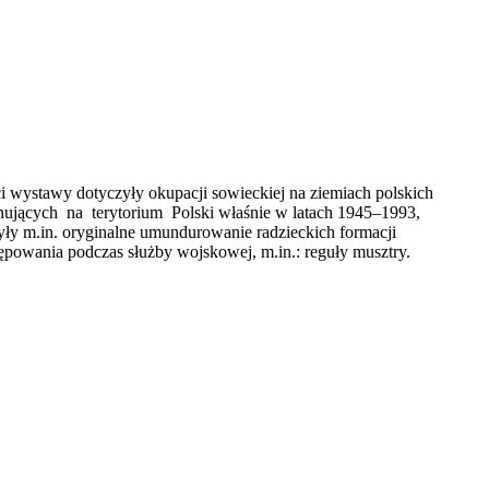
ci wystawy dotyczyły okupacji sowieckiej na ziemiach polskich
nujących na terytorium Polski właśnie w latach 1945–1993,
y m.in. oryginalne umundurowanie radzieckich formacji
ępowania podczas służby wojskowej, m.in.: reguły musztry.