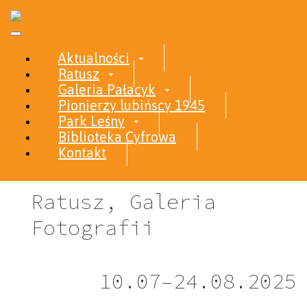
Skip to content
Aktualności
Ratusz
Galeria Pałacyk
Lato
Pionierzy lubińscy 1945
Park Leśny
w Lubinie
Biblioteka Cyfrowa
Kontakt
Ratusz, Galeria
Fotografii
10.07–24.08.2025