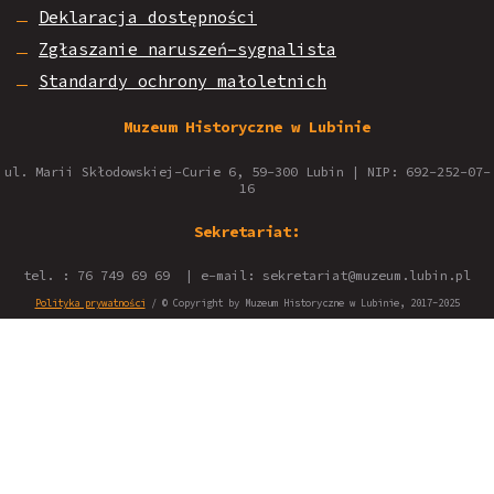
Deklaracja dostępności
Zgłaszanie naruszeń–sygnalista
Standardy ochrony małoletnich
Muzeum Historyczne w Lubinie
ul. Marii Skłodowskiej-Curie 6, 59-300 Lubin | NIP: 692-252-07-
16
Sekretariat:
tel. : 76 749 69 69 | e-mail: sekretariat@muzeum.lubin.pl
Polityka prywatności
/ © Copyright by Muzeum Historyczne w Lubinie, 2017-2025