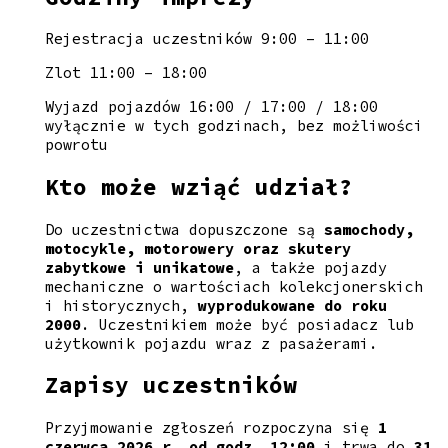
Rejestracja uczestników 9:00 – 11:00
Zlot 11:00 – 18:00
Wyjazd pojazdów 16:00 / 17:00 / 18:00
wyłącznie w tych godzinach, bez możliwości
powrotu
Kto może wziąć udział?
Do uczestnictwa dopuszczone są
samochody,
motocykle, motorowery oraz skutery
zabytkowe i unikatowe
, a także pojazdy
mechaniczne o wartościach kolekcjonerskich
i historycznych,
wyprodukowane do roku
2000
. Uczestnikiem może być posiadacz lub
użytkownik pojazdu wraz z pasażerami.
Zapisy uczestników
Przyjmowanie zgłoszeń rozpoczyna się
1
czerwca 2026 r. od godz. 12:00
i trwa do
31