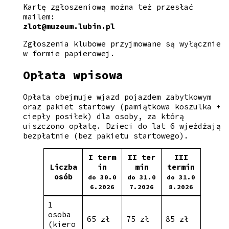
Kartę zgłoszeniową można też przesłać
mailem:
zlot@muzeum.lubin.pl
Zgłoszenia klubowe przyjmowane są wyłącznie
w formie papierowej.
Opłata wpisowa
Opłata obejmuje wjazd pojazdem zabytkowym
oraz pakiet startowy (pamiątkowa koszulka +
ciepły posiłek) dla osoby, za którą
uiszczono opłatę. Dzieci do lat 6 wjeżdżają
bezpłatnie (bez pakietu startowego).
I term
II ter
III
Liczba
in
min
termin
osób
do 30.0
do 31.0
do 31.0
6.2026
7.2026
8.2026
1
osoba
65 zł
75 zł
85 zł
(kiero