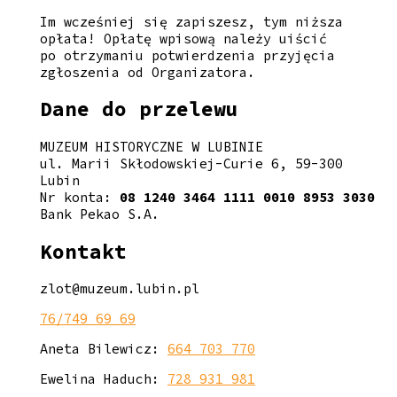
Im wcześniej się zapiszesz, tym niższa
opłata! Opłatę wpisową należy uiścić
po otrzymaniu potwierdzenia przyjęcia
zgłoszenia od Organizatora.
Dane do przelewu
MUZEUM HISTORYCZNE W LUBINIE
ul. Marii Skłodowskiej-Curie 6, 59-300
Lubin
Nr konta:
08 1240 3464 1111 0010 8953 3030
Bank Pekao S.A.
Kontakt
zlot@muzeum.lubin.pl
76/749 69 69
Aneta Bilewicz:
664 703 770
Ewelina Haduch:
728 931 981